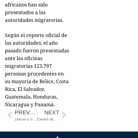
africanos han sido
presentados a las
autoridades migratorias.
Según el reporte oficial de
las autoridades, el año
pasado fueron presentadas
ante las oficinas
migratorias 123.797
personas procedentes en
su mayoría de Belice, Costa
Rica, El Salvador,
Guatemala, Honduras,
Nicaragua y Panamá.
PREVIOUS
NEXT
Liberan a “soñadora” auxiliar de vuelo detenida por ICE en su propio trabajo
Cientos de personas participan en Miami en un evento humanitario a favor de Venezuela