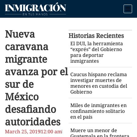
Nueva
Historias Recientes
caravana
El DUI, la herramienta
“exprés” del Gobierno
para deportar
migrante
inmigrantes
avanza por el
Caucus hispano reclama
investigar muertes de
sur de
menores en custodia del
Gobierno
México
Miles de inmigrantes en
desafiando
confinamiento solitario
en el país
autoridades
Muere un menor de
March 25, 2019
12:00 am
Guatemala en la frontera