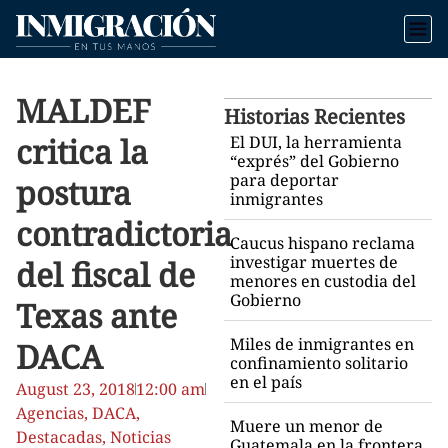
MALDEF
Historias Recientes
critica la
El DUI, la herramienta
“exprés” del Gobierno
para deportar
postura
inmigrantes
contradictoria
Caucus hispano reclama
investigar muertes de
del fiscal de
menores en custodia del
Gobierno
Texas ante
Miles de inmigrantes en
DACA
confinamiento solitario
en el país
August 23, 2018
12:00 am
Agencias
,
DACA
,
Muere un menor de
Destacadas
,
Noticias
Guatemala en la frontera