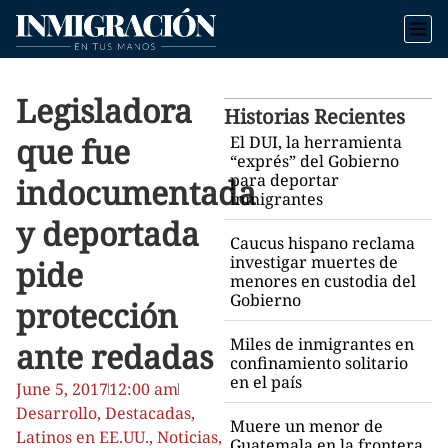
Legisladora
Historias Recientes
que fue
El DUI, la herramienta
“exprés” del Gobierno
para deportar
indocumentada
inmigrantes
y deportada
Caucus hispano reclama
investigar muertes de
pide
menores en custodia del
Gobierno
protección
Miles de inmigrantes en
ante redadas
confinamiento solitario
en el país
June 5, 2017
12:00 am
Desarrollo
,
Destacadas
,
Muere un menor de
Latinos en EE.UU.
,
Noticias
,
Guatemala en la frontera