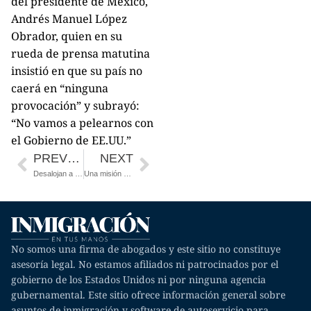
del presidente de México,
Andrés Manuel López
Obrador, quien en su
rueda de prensa matutina
insistió en que su país no
caerá en “ninguna
provocación” y subrayó:
“No vamos a pelearnos con
el Gobierno de EE.UU.”
PREVIOUS
NEXT
Desalojan a grupo de milicianos que detenía migrantes en Nuevo México
Una misión de México llega a Honduras para tratar sobre migración y cooperación
No somos una firma de abogados y este sitio no constituye
asesoría legal. No estamos afiliados ni patrocinados por el
gobierno de los Estados Unidos ni por ninguna agencia
gubernamental. Este sitio ofrece información general sobre
asuntos de inmigración y software de autoservicio para