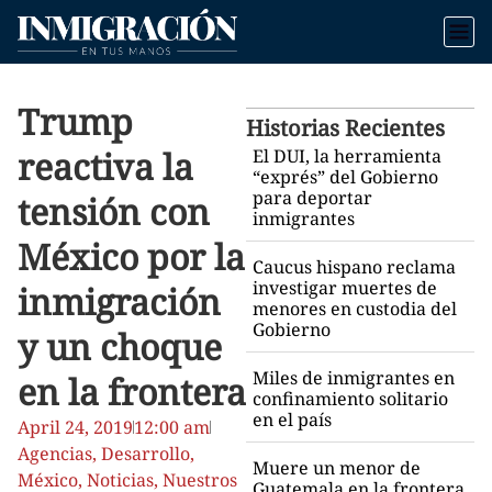
Trump
Historias Recientes
reactiva la
El DUI, la herramienta
“exprés” del Gobierno
para deportar
tensión con
inmigrantes
México por la
Caucus hispano reclama
investigar muertes de
inmigración
menores en custodia del
Gobierno
y un choque
Miles de inmigrantes en
en la frontera
confinamiento solitario
en el país
April 24, 2019
12:00 am
Agencias
,
Desarrollo
,
Muere un menor de
México
,
Noticias
,
Nuestros
Guatemala en la frontera