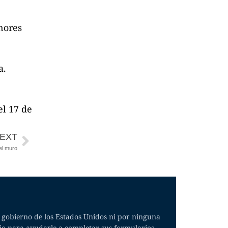
nores
a.
el 17 de
EXT
el muro
l gobierno de los Estados Unidos ni por ninguna
cio para ayudarle a completar sus formularios