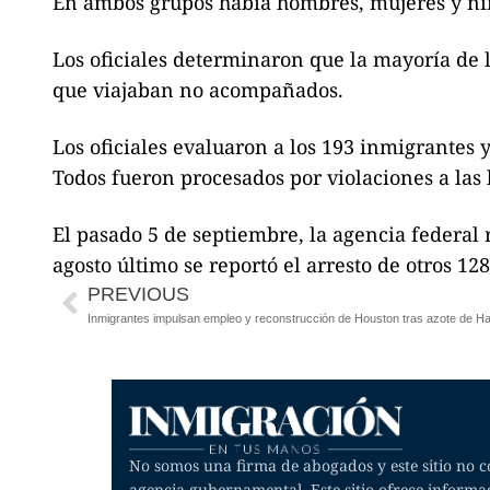
En ambos grupos había hombres, mujeres y ni
Los oficiales determinaron que la mayoría de 
que viajaban no acompañados.
Los oficiales evaluaron a los 193 inmigrantes
Todos fueron procesados por violaciones a las 
El pasado 5 de septiembre, la agencia federal 
agosto último se reportó el arresto de otros 128
PREVIOUS
Inmigrantes impulsan empleo y reconstrucción de Houston tras azote de H
No somos una firma de abogados y este sitio no co
agencia gubernamental. Este sitio ofrece informa