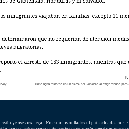
ños de Guatemala, Honduras y El Salvador.
los inmigrantes viajaban en familias, excepto 11 me
 y determinaron que no requerían de atención médic
leyes migratorias.
reportó el arresto de 163 inmigrantes, mientras que 
.
N
arvey
Trump agita temores de un cierre del Gobierno al exigir fondos para 
nstituye asesoría legal. No estamos afiliados ni patrocinados por e
ción general sobre asuntos de inmigración y software de autoservi