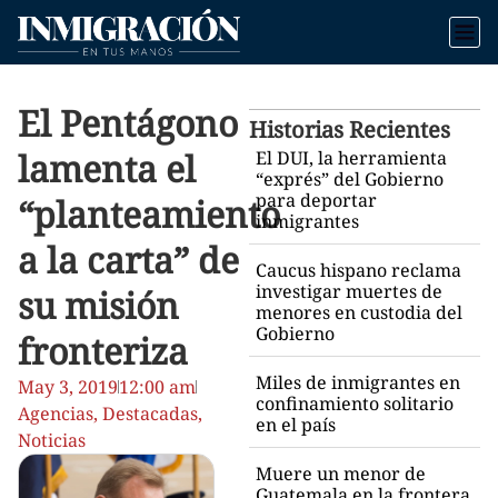
El Pentágono
Historias Recientes
lamenta el
El DUI, la herramienta
“exprés” del Gobierno
para deportar
“planteamiento
inmigrantes
a la carta” de
Caucus hispano reclama
investigar muertes de
su misión
menores en custodia del
Gobierno
fronteriza
Miles de inmigrantes en
May 3, 2019
12:00 am
confinamiento solitario
Agencias
,
Destacadas
,
en el país
Noticias
Muere un menor de
Guatemala en la frontera