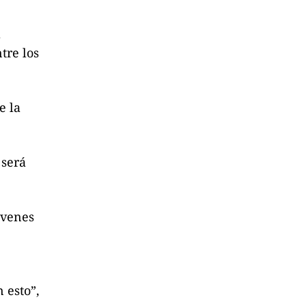
a
tre los
e la
 será
óvenes
 esto”,