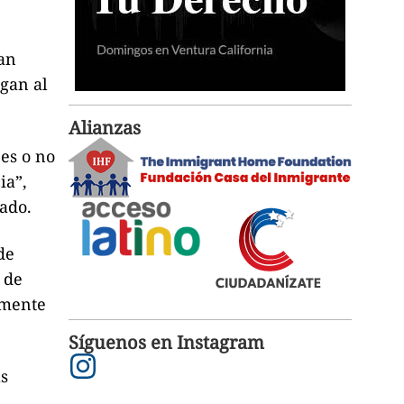
an
egan al
Alianzas
 es o no
ia”,
nado.
de
 de
amente
Síguenos en Instagram
as