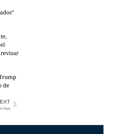
rados”
te,
el
 revisar
e Trump
o de
EXT
n legal