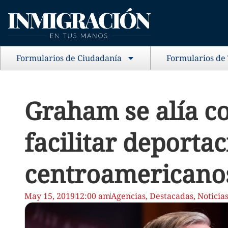
Formularios de Ciudadanía
Formularios de
Graham se alía c
facilitar deporta
centroamericano
May 15, 2019
12:00 am
Agencias
,
Destacadas
,
Noticia