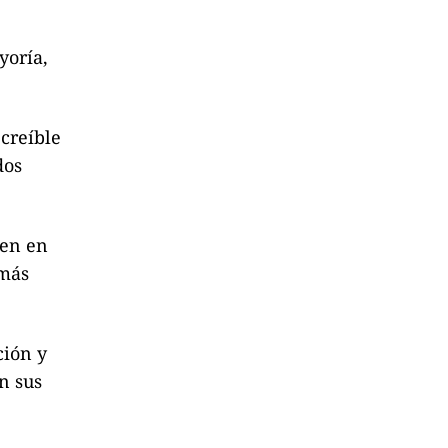
yoría,
 creíble
dos
ten en
 más
ción y
n sus