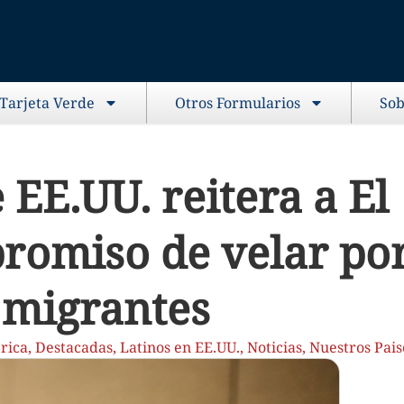
 Tarjeta Verde
Otros Formularios
Sob
 EE.UU. reitera a El
romiso de velar po
 migrantes
rica
,
Destacadas
,
Latinos en EE.UU.
,
Noticias
,
Nuestros Pais