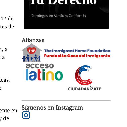
 17 de
tes de
Alianzas
n, a
 a
cas,
e
Síguenos en Instagram
ente en
y de